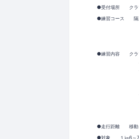
●受付場所 クラ
●練習コース 隔
・赤坂御所
・有栖川公
3/11は
●練習内容 クラ
赤坂御所（１周
参加者全員で1
してい
ラストはキロ5
ペースでフィ
※状況を見てキ
クーリングダ
●走行距離 移動を
●対象 １㎞6～