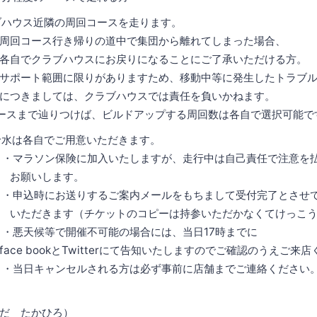
ブハウス近隣の周回コースを走ります。
き帰りの道中で集団から離れてしまった場合、
ハウスにお戻りになることにご了承いただける方。
に限りがありますため、移動中等に発生したトラブ
は、クラブハウスでは責任を負いかねます。
辿りつけば、ビルドアップする周回数は各自で選択可能で
は各自でご用意いただきます。
に加入いたしますが、走行中は自己責任で注意を払
します。
送りするご案内メールをもちまして受付完了とさせ
（チケットのコピーは持参いただかなくてけっこう
開催不可能の場合には、当日17時までに
kとTwitterにて告知いたしますのでご確認のうえご来店
セルされる方は必ず事前に店舗までご連絡ください
だ たかひろ）