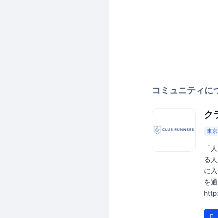
コミュニティに
ク
東京
「人
る人
に入
を通
htt