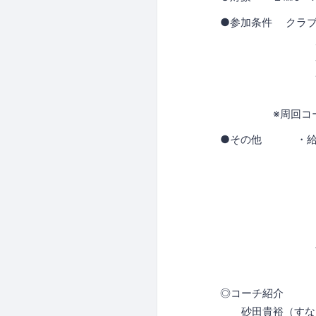
●参加条件 クラ
周回コース行
各自でクラブ
サポート範囲
につきまして
※周回コースまで
●その他 ・給水
・マラソン保険
お願い
・申込時にお
いただきます
・悪天候等で
face boo
・当日キャン
◎コーチ紹介
砂田貴裕（すな