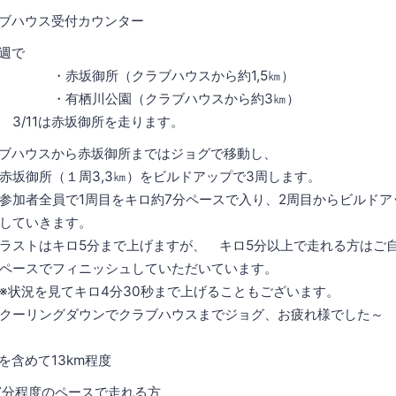
ブハウス受付カウンター
週で
（クラブハウスから約1,5㎞）
園（クラブハウスから約3㎞）
赤坂御所を走ります。
ブハウスから赤坂御所まではジョグで移動し、
3,3㎞）をビルドアップで3周します。
周目をキロ約7分ペースで入り、2周目からビルドア
きます。
分まで上げますが、 キロ5分以上で走れる方はご自
ニッシュしていただいています。
ロ4分30秒まで上げることもございます。
ウンでクラブハウスまでジョグ、お疲れ様でした～
含めて13km程度
7分程度のペースで走れる方