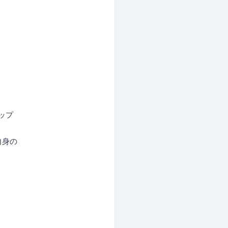
ップ
身の