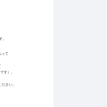
ル
す。
って
て
です）。
ください。
。