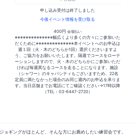
申し込み受付は終了しました
今後イベント情報を受け取る
400円
会場払い
※※※※※※※※※※※※※※幅広くより多くの方々にご参加いた
だくために※※※※※※※※※※※※※※本イベントへのお申込は
週１回（火・木のどちらか1回）選択くださいますよ
う、ご協力をお願いいたします。隔週でコースをローテ
ーションしますので、火・木のどちらかにご参加いただ
ければ毎週異なるコースを走ることになります。施設
（シャワー）のキャパシティもございますため、22名
定員に満たなかった場合のみ同じ週内のお申込を承りま
す。当日店舗までお電話にてご確認ください→17時以降
（TEL：03-6447-2720）
ジョギングがほとんど、そんな方にお薦めしたい練習会です。