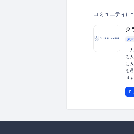
コミュニティに
ク
東京
「人
る人
に入
を通
htt