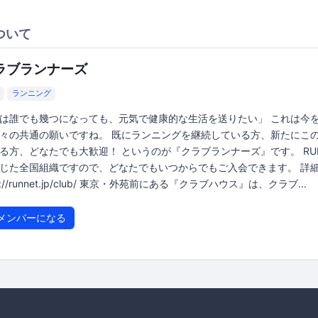
ついて
ラブランナーズ
ランニング
は誰でも幾つになっても、元気で健康的な生活を送りたい」 これは今
々の共通の願いですね。 既にランニングを継続している方、新たにこ
る方、どなたでも大歓迎！ というのが『クラブランナーズ』です。 RUN
じた全国組織ですので、どなたでもいつからでもご入会できます。 
p://runnet.jp/club/ 東京・外苑前にある『クラブハウス』は、クラブ...
メンバーになる